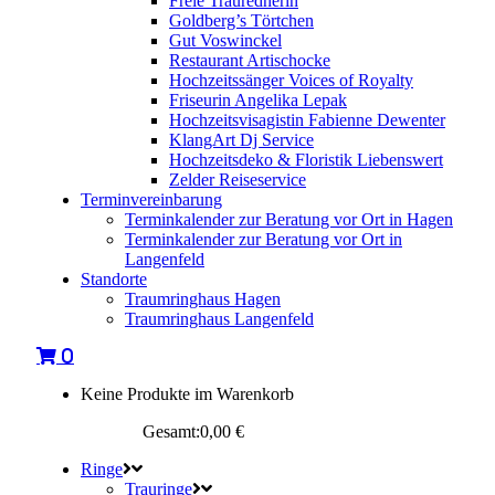
Freie Traurednerin
Goldberg’s Törtchen
Gut Voswinckel
Restaurant Artischocke
Hochzeitssänger Voices of Royalty
Friseurin Angelika Lepak
Hochzeitsvisagistin Fabienne Dewenter
KlangArt Dj Service
Hochzeitsdeko & Floristik Liebenswert
Zelder Reiseservice
Terminvereinbarung
Terminkalender zur Beratung vor Ort in Hagen
Terminkalender zur Beratung vor Ort in
Langenfeld
Standorte
Traumringhaus Hagen
Traumringhaus Langenfeld
0
Keine Produkte im Warenkorb
Warenkorb
Gesamt:
0,00
€
Ringe
Trauringe