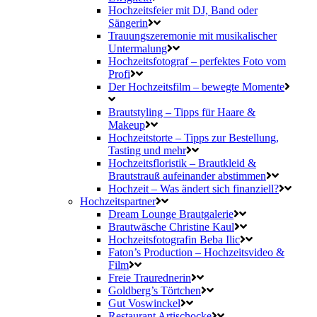
Hochzeitsfeier mit DJ, Band oder
Sängerin
Trauungszeremonie mit musikalischer
Untermalung
Hochzeitsfotograf – perfektes Foto vom
Profi
Der Hochzeitsfilm – bewegte Momente
Brautstyling – Tipps für Haare &
Makeup
Hochzeitstorte – Tipps zur Bestellung,
Tasting und mehr
Hochzeitsfloristik – Brautkleid &
Brautstrauß aufeinander abstimmen
Hochzeit – Was ändert sich finanziell?
Hochzeitspartner
Dream Lounge Brautgalerie
Brautwäsche Christine Kaul
Hochzeitsfotografin Beba Ilic
Faton’s Production – Hochzeitsvideo &
Film
Freie Traurednerin
Goldberg’s Törtchen
Gut Voswinckel
Restaurant Artischocke